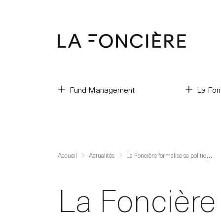
Fund Management
La Fon
L
a Foncière formalise sa politique de durabilité et renforce son engagement en matière de décarbonation
Accueil
Actualités
La Foncière