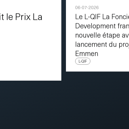
06-07-2026
t le Prix La
Le L-QIF La Fonc
Development fran
nouvelle étape av
lancement du pro
Emmen
L-QIF