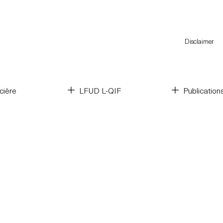
Disclaimer
cière
LFUD L-QIF
Publication