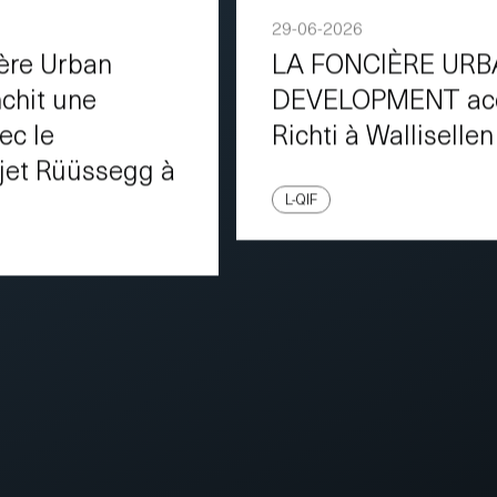
29-06-2026
ière Urban
LA FONCIÈRE UR
chit une
DEVELOPMENT acqu
ec le
Richti à Wallisellen
jet Rüüssegg à
L-QIF