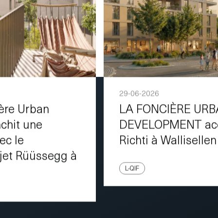
29-06-2026
ière Urban
LA FONCIÈRE UR
chit une
DEVELOPMENT acqu
ec le
Richti à Wallisellen
jet Rüüssegg à
L-QIF