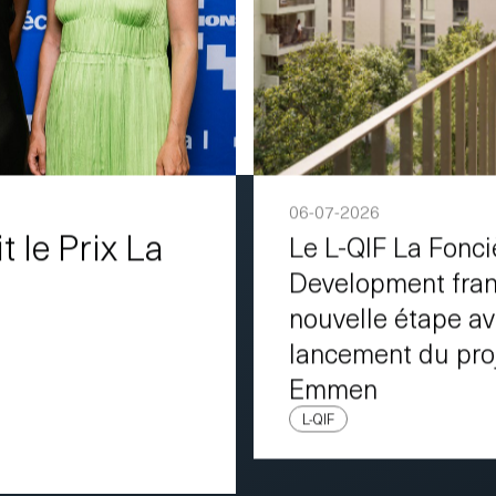
06-07-2026
t le Prix La
Le L-QIF La Fonc
Development fran
nouvelle étape av
lancement du pro
Emmen
L-QIF