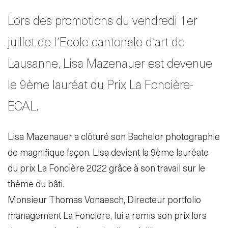
Lors des promotions du vendredi 1er
juillet de l’Ecole cantonale d’art de
Disclaimer
S'abonner
Lausanne, Lisa Mazenauer est devenue
au service
le 9ème lauréat du Prix La Foncière-
d'actualités
fr
de
ECAL.
Lisa Mazenauer a clôturé son Bachelor photographie
de magnifique façon. Lisa devient la 9ème lauréate
du prix La Foncière 2022 grâce à son travail sur le
thème du bâti.
Monsieur Thomas Vonaesch, Directeur portfolio
management La Foncière, lui a remis son prix lors