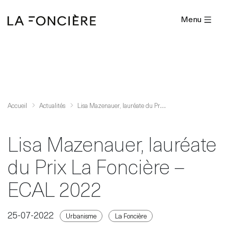
Menu
L
isa Mazenauer, lauréate du Prix La Foncière – ECAL 2022
Accueil
Actualités
Lisa Mazenauer, lauréate
du Prix La Foncière –
ECAL 2022
25-07-2022
Urbanisme
La Foncière