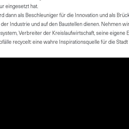
ur eingesetzt hat.
ird dann als Beschleuniger für die Innovation und als B
er Industrie und auf den Baustellen dienen. Nehmen wir
system, Verbreiter der Kreislaufwirtschaft, seine eigene
le recycelt: eine wahre Inspirationsquelle für die Stad