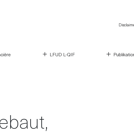
Disclaim
cière
LFUD L-QIF
Publikati
ebaut,