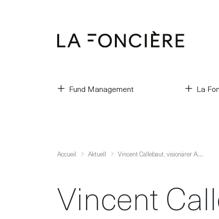
Fund Management
La Fon
V
incent Callebaut, visionärer Architekt und Begründer der Archibiotik ergreift an der La Foncière-Gesprächsrunde 2018 das Wort
Accueil
Aktuell
Vincent Call