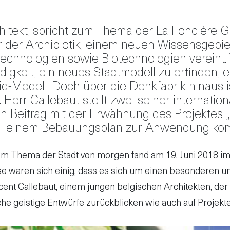
rchitekt, spricht zum Thema der La Foncière-
 der Archibiotik, einem neuen Wissensgebiet
echnologien sowie Biotechnologien vereint.
gkeit, ein neues Stadtmodell zu erfinden, ei
id-Modell. Doch über die Denkfabrik hinaus is
err Callebaut stellt zwei seiner internationa
nen Beitrag mit der Erwähnung des Projektes 
r bei einem Bebauungsplan zur Anwendung ko
 Thema der Stadt von morgen fand am 19. Juni 2018 im H
ese waren sich einig, dass es sich um einen besonderen 
cent Callebaut, einem jungen belgischen Architekten, der i
iche geistige Entwürfe zurückblicken wie auch auf Proje