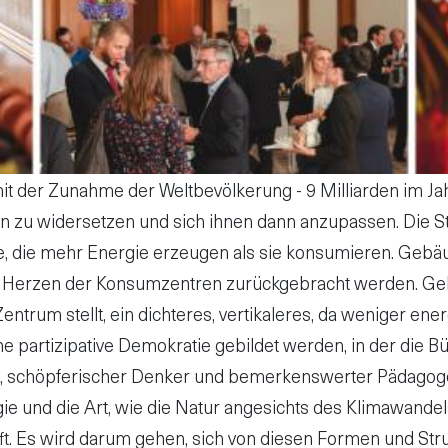
mit der Zunahme der Weltbevölkerung - 9 Milliarden im Jah
 zu widersetzen und sich ihnen dann anzupassen. Die St
 die mehr Energie erzeugen als sie konsumieren. Gebäud
 die Herzen der Konsumzentren zurückgebracht werden. 
ntrum stellt, ein dichteres, vertikaleres, da weniger ene
e partizipative Demokratie gebildet werden, in der die B
ebaut, schöpferischer Denker und bemerkenswerter Pädag
ogie und die Art, wie die Natur angesichts des Klimawandel
fft. Es wird darum gehen, sich von diesen Formen und Str