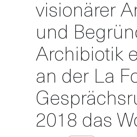
visionärer A
und Begrün
Archibiotik e
an der La F
Gesprächsr
2018 das W