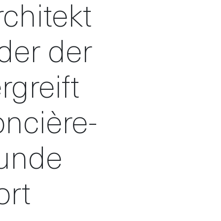
rchitekt
der der
rgreift
oncière-
unde
ort