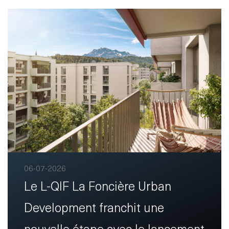
Disclaimer
S'abonner
au service
d'actualités
fr
de
06-07-2026
Le L-QIF La Foncière Urban
Development franchit une
nouvelle étape avec le lancement