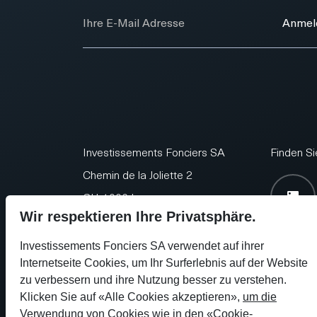
E-Mail
Anmel
Investissements Fonciers SA
Finden Si
Chemin de la Joliette 2
CH-1006 Lausanne
Wir respektieren Ihre Privatsphäre.
Investissements Fonciers SA verwendet auf ihrer
Internetseite Cookies, um Ihr Surferlebnis auf der Website
zu verbessern und ihre Nutzung besser zu verstehen.
Seit 1954
+41 21 613 11 88
info@laf
Klicken Sie auf «Alle Cookies akzeptieren»,
um die
Verwendung von Cookies wie in den «Cookie-