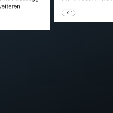
eiteren
L-QIF