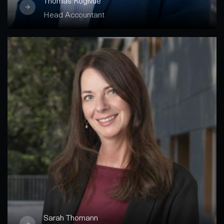
Thomas Rogivue
leur conformité et à leur développement.
Head Accountant
Fermer
Sarah Thomann
Comptable
Sarah Thomann a rejoint Investissements
Fonciers SA en tant que comptable, forte de
plus de 10 ans d’expérience chez Gonset
Immeubles d’Entreprises SA. Trilingue
(français, suisse-allemand, italien), elle se
distingue par sa rigueur, son autonomie et sa
précision. Certifiée Immobase (USPI
Sarah Thomann
Formation), elle prépare actuellement le