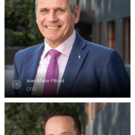
CFO
Fermer
Etudes en comptabilité achevées, il a 40 ans
d’expérience professionnelle. Il a occupé
pendant son parcours des fonctions
similaires dans les secteurs de l’industrie, la
fiduciaire et les finances internationales. Il a
rejoint la société en 2015 comme membre
de la Direction et en charge des finances, de
Jean-Marie Pilloud
la comptabilité et du contrôle de gestion.
CFO
Fermer
Ambroise Cordonier