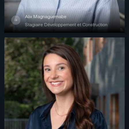
Curieuse, rigoureuse et créative, elle enrichit
Alix Magnaguemabe
les réflexions architecturales de l’équipe
Stagiaire Développement et Construction
avec un regard neuf et engagé.
Fermer
Linda Müller
Data Quality Manager
Linda Müller possède une solide expérience
en gestion administrative et immobilière,
acquise notamment chez Gérofinance Régie
du Rhône. Certifiée Immobase (USPI
Formation) et titulaire d’une maturité
professionnelle commerciale, elle excelle en