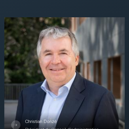
Christian Donzé
Président du Conseil d’administration
Vice-Président de la Direction générale de la
Banque Cantonale du Valais, Sion.
Membre de la Direction générale de la BCVs
depuis 2014, responsable de la Division
Finance et Crédits, il est nommé à la Vice-
Présidence de la Direction générale en
janvier 2021.
Christian Donzé