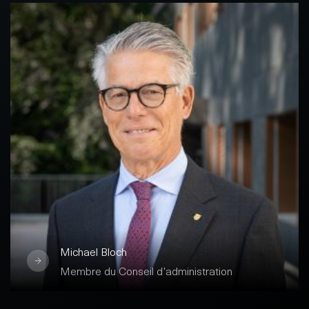
Michael Bloch
Membre du Conseil d’administration
Banquier de formation, il était le Directeur de
la Centrale des lettres de gage des banques
cantonales suisses pendant 14 ans. Il est
membre de plusieurs conseils
d’administration.
Fermer
Michael Bloch
Membre du Conseil d’administration