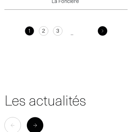
La Foncière
1
2
3
...
Les actualités