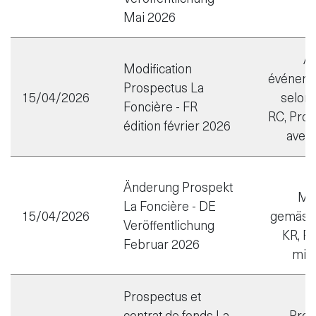
Mai 2026
A
Modification
événeme
Prospectus La
15/04/2026
selon l
Foncière - FR
RC, Pro
édition février 2026
avec 
Änderung Prospekt
Mit
La Foncière - DE
15/04/2026
gemäss 
Veröffentlichung
KR, P
Februar 2026
mit 
Prospectus et
contrat de fonds La
Pros