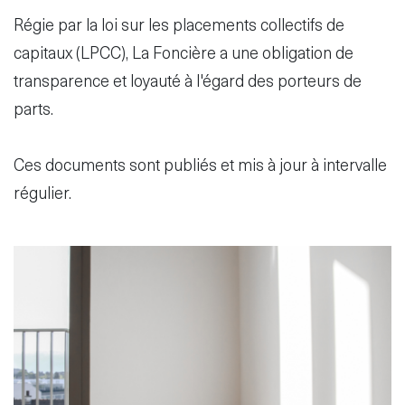
Régie par la loi sur les placements collectifs de
capitaux (LPCC), La Foncière a une obligation de
transparence et loyauté à l'égard des porteurs de
Disclaimer
S'abonner
parts.
au service
d'actualités
Ces documents sont publiés et mis à jour à intervalle
fr
de
régulier.