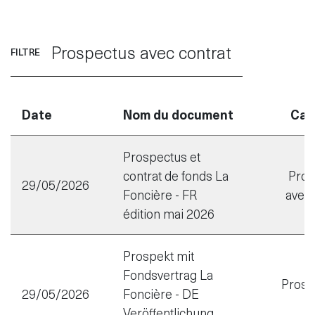
Prospectus avec contrat
FILTRE
Date
Nom du document
Cat
Prospectus et
contrat de fonds La
Pros
29/05/2026
Foncière - FR
avec 
édition mai 2026
Prospekt mit
Fondsvertrag La
Prosp
29/05/2026
Foncière - DE
Veröffentlichung