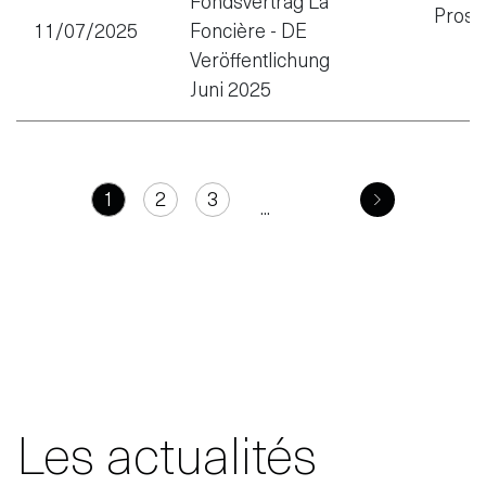
Fondsvertrag La
Prosp
11/07/2025
Foncière - DE
Veröffentlichung
Juni 2025
1
2
3
...
Les actualités