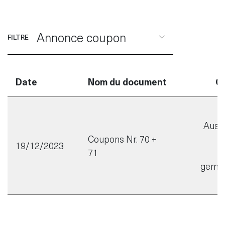
Annonce coupon
FILTRE
Date
Nom du document
C
Auss
Coupons Nr. 70 +
19/12/2023
71
M
gemäs