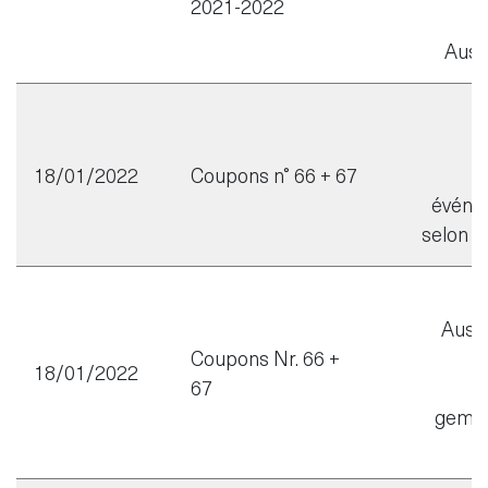
2021-2022
Auss
18/01/2022
Coupons n° 66 + 67
événem
selon l’
Auss
Coupons Nr. 66 +
18/01/2022
67
M
gemäs