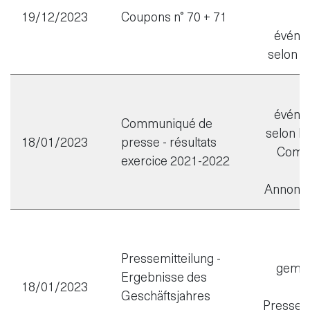
19/12/2023
Coupons n° 70 + 71
événem
selon l’
événem
Communiqué de
selon l’a
18/01/2023
presse - résultats
Comm
exercice 2021-2022
d
Annonc
M
Pressemitteilung -
gemäs
Ergebnisse des
18/01/2023
Geschäftsjahres
Pressemi