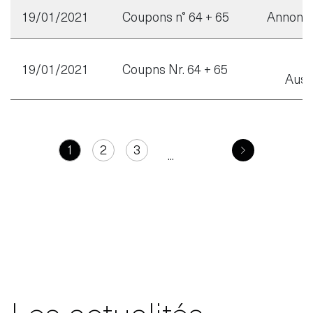
19/01/2021
Coupons n° 64 + 65
Annonc
19/01/2021
Coupns Nr. 64 + 65
Auss
1
2
3
...