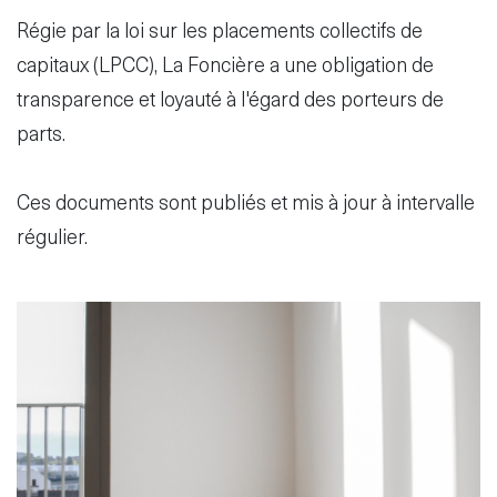
Régie par la loi sur les placements collectifs de
capitaux (LPCC), La Foncière a une obligation de
transparence et loyauté à l'égard des porteurs de
Disclaimer
S'abonner
parts.
au service
d'actualités
Ces documents sont publiés et mis à jour à intervalle
fr
de
régulier.