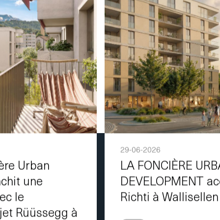
29-06-2026
ière Urban
LA FONCIÈRE UR
chit une
DEVELOPMENT acqu
ec le
Richti à Wallisellen
jet Rüüssegg à