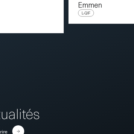
Emmen
L-QIF
ualités
rire