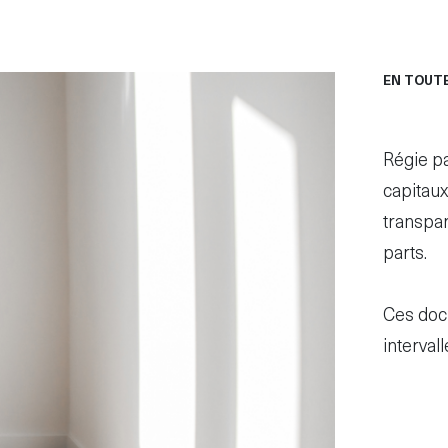
EN TOUT
Régie pa
capitaux
transpar
parts.
Ces docu
intervall