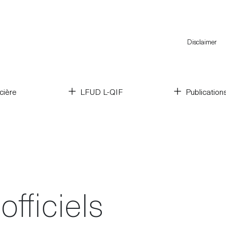
Disclaimer
cière
LFUD L-QIF
Publication
fficiels