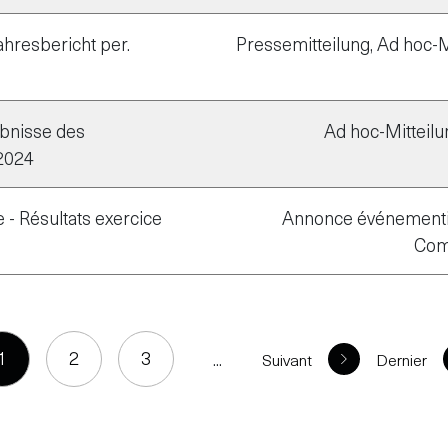
ahresbericht per.
Pressemitteilung, Ad hoc-M
ebnisse des
Ad hoc-Mitteilu
2024
- Résultats exercice
Annonce événementiel
Com
1
2
3
...
Suivant
Dernier