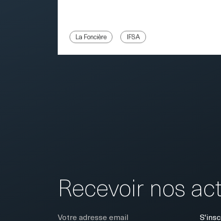
La Foncière
IFSA
Recevoir nos act
E-Mail
S'insc